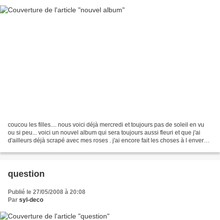
coucou les filles.... nous voici déjà mercredi et toujours pas de soleil en vu
ou si peu... voici un nouvel album qui sera toujours aussi fleuri et que j'ai
d'ailleurs déjà scrapé avec mes roses . j'ai encore fait les choses à l envers
mais bon...un coucou...
question
Publié le 27/05/2008 à 20:08
Par
syl-deco