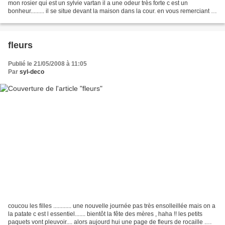
mon rosier qui est un sylvie vartan il a une odeur très forte c est un
bonheur......... il se situe devant la maison dans la cour. en vous remerciant d
avance pour tous...
fleurs
Publié le 21/05/2008 à 11:05
Par
syl-deco
coucou les filles ............ une nouvelle journée pas très ensolleillée mais on a
la patate c est l essentiel....... bientôt la fête des mères , haha !! les petits
paquets vont pleuvoir.... alors aujourd hui une page de fleurs de rocaille .