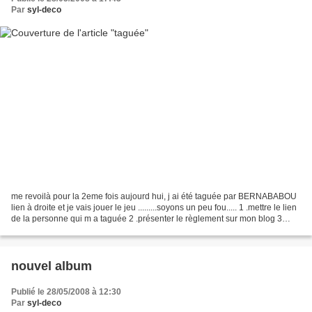
Par
syl-deco
me revoilà pour la 2eme fois aujourd hui, j ai été taguée par BERNABABOU
lien à droite et je vais jouer le jeu .........soyons un peu fou..... 1 .mettre le lien
de la personne qui m a taguée 2 .présenter le règlement sur mon blog 3
.répondre aux 6 questions...
nouvel album
Publié le 28/05/2008 à 12:30
Par
syl-deco