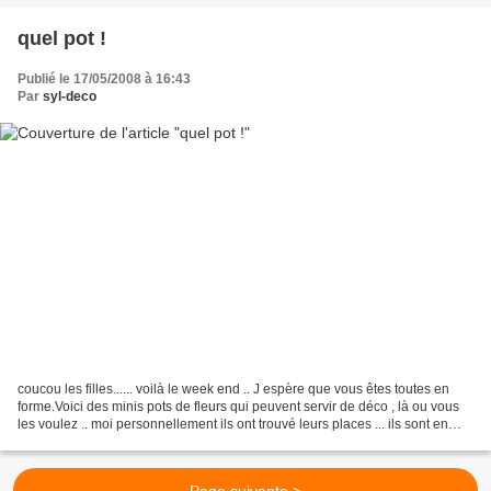
quel pot !
Publié le 17/05/2008 à 16:43
Par
syl-deco
coucou les filles...... voilà le week end .. J espère que vous êtes toutes en
forme.Voici des minis pots de fleurs qui peuvent servir de déco , là ou vous
les voulez .. moi personnellement ils ont trouvé leurs places ... ils sont en
peinture acrylique...