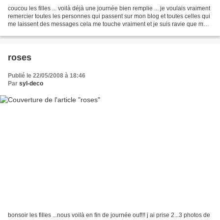
coucou les filles ... voilà déjà une journée bien remplie ... je voulais vraiment
remercier toutes les personnes qui passent sur mon blog et toutes celles qui
me laissent des messages cela me touche vraiment et je suis ravie que mes
réalisations vous...
roses
Publié le 22/05/2008 à 18:46
Par
syl-deco
bonsoir les filles ...nous voilà en fin de journée ouf!!! j ai prise 2...3 photos de