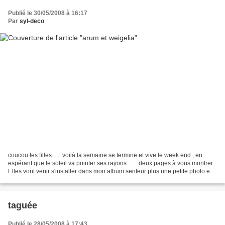
Publié le 30/05/2008 à 16:17
Par
syl-deco
coucou les filles...... voilà la semaine se termine et vive le week end , en
espérant que le soleil va pointer ses rayons....... deux pages à vous montrer .
Elles vont venir s'installer dans mon album senteur plus une petite photo en
prime. mes pages...
taguée
Publié le 28/05/2008 à 17:43