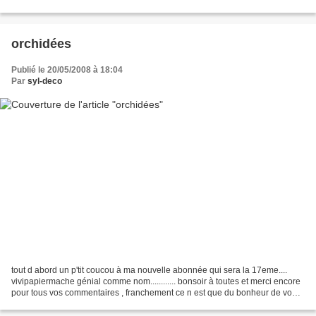
petites...
orchidées
Publié le 20/05/2008 à 18:04
Par
syl-deco
tout d abord un p'tit coucou à ma nouvelle abonnée qui sera la 17eme....
vivipapiermache génial comme nom............ bonsoir à toutes et merci encore
pour tous vos commentaires , franchement ce n est que du bonheur de vous
lire et relire j ai prise une...