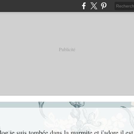
Publicité
og je suis tombée dans la marmite et j'adore il est 