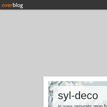
syl-deco
je vous presente mon bl