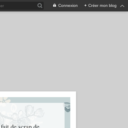
Connexion
+
Créer mon blog
fait de scrap de