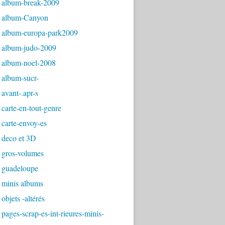
 album-break-2009
 album-Canyon
 album-europa-park2009
 album-judo-2009
 album-noel-2008
 album-sucr-
avant-.apr-s
carte-en-tout-genre
carte-envoy-es
 deco et 3D
 gros-volumes
 guadeloupe
 minis albums
objets -altérés
pages-scrap-es-int-rieures-minis-