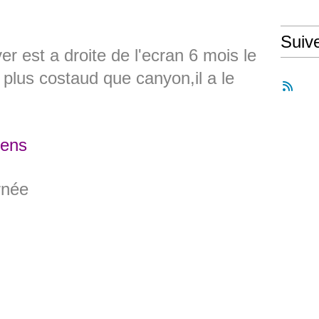
Suiv
ver est a droite de l'ecran 6 mois le
e plus costaud que canyon,il a le
iens
rnée