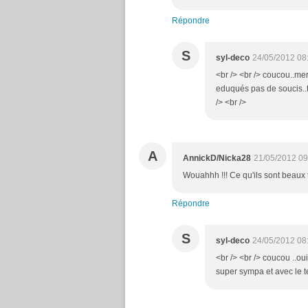
Répondre
S
syl-deco
24/05/2012 08
<br /> <br /> coucou..mer
eduqués pas de soucis..te
/> <br />
A
AnnickD/Nicka28
21/05/2012 09
Wouahhh !!! Ce qu'ils sont beaux t
Répondre
S
syl-deco
24/05/2012 08
<br /> <br /> coucou ..ou
super sympa et avec le t