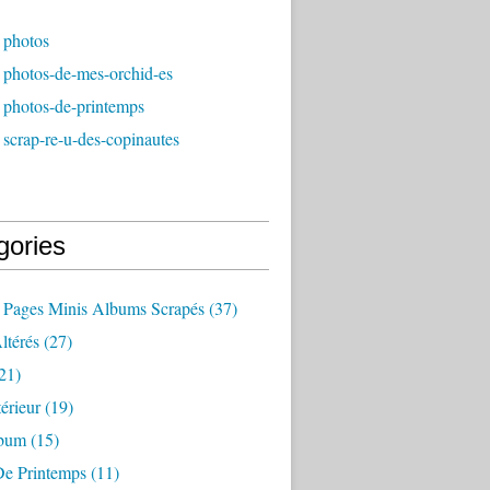
 photos
 photos-de-mes-orchid-es
 photos-de-printemps
scrap-re-u-des-copinautes
gories
r Pages Minis Albums Scrapés
(37)
ltérés
(27)
21)
érieur
(19)
lbum
(15)
De Printemps
(11)