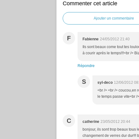
Commenter cet article
Ajouter un commentaire
F
Fabienne
24/05/2012 21:40
Ils sont beaux come tout tes loulo
à courir après le temps!!!<br /> 
Répondre
S
syl-deco
12/06/2012 08
<br /> <br /> coucou,en 
le temps passe vite<br /> 
C
catherine
23/05/2012 20:44
bonjour, ils sont trop beaux tous
changement de verres dur dur!!! 