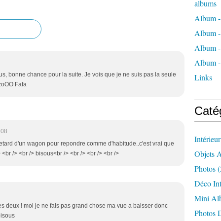
albums
Album -
Album -
Album -
Album - 
us, bonne chance pour la suite. Je vois que je ne suis pas la seule
Links
BizoOO Fafa
Caté
:08
Intérieu
retard d'un wagon pour repondre comme d'habitude..c'est vrai que
Objets A
<br /> <br /> bisous<br /> <br /> <br /> <br />
Photos
(
Déco Int
Mini A
 les deux ! moi je ne fais pas grand chose ma vue a baisser donc
Photos 
bisous