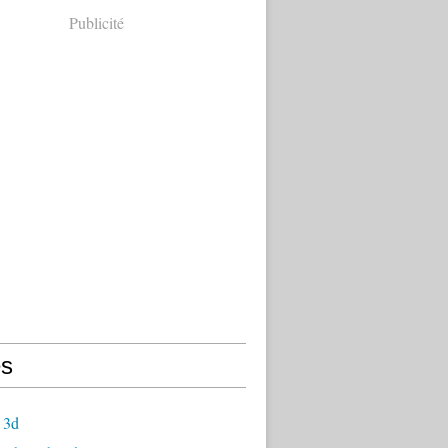
Publicité
s
 3d