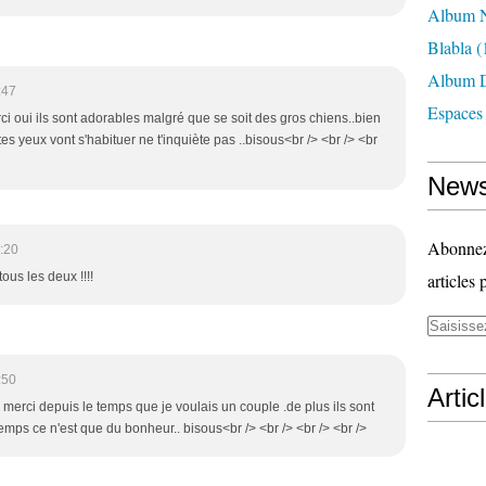
Album N
Blabla
(
Album D
:47
Espaces
ci oui ils sont adorables malgré que se soit des gros chiens..bien
s yeux vont s'habituer ne t'inquiète pas ..bisous<br /> <br /> <br
News
Abonnez-
:20
ous les deux !!!!
articles 
:50
Artic
i merci depuis le temps que je voulais un couple .de plus ils sont
emps ce n'est que du bonheur.. bisous<br /> <br /> <br /> <br />